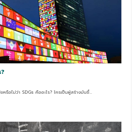
ร?
รือไม่ว่า SDGs คืออะไร? ใครเป็นผู้สร้างมันขึ้…