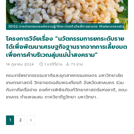
SDG2:การถ่ายทอดองค์ความรู้/ทักษะ/เทคโนโลยีการเกษตร ให้แก่เกษตรกรในท้องถิ่นแล
โครงการวิจัยเรื่อง “นวัตกรรมการยกระดับราย
ได้เพื่อพัฒนาเศรษฐกิจฐานรากจากการเลี้ยงมด
เพื่อการค้าบริเวณลุ่มแม่น้ำสงคราม”
14 ตุลาคม 2024
1 นาทีที่อ่าน
73
อ่าน
คณะทรัพยากรธรรมชาติและอุตสาหกรรมเกษตร มหาวิทยาลัย
เกษตรศาสตร์ วิทยาเขตเฉลิมพระเกียรติ จังหวัดสกลนคร ร่วม
กับภาคีเครือข่าย องค์การพิพิธภัณฑ์วิทยาศาสตร์แห่งชาติ, คณะ
เกษตร กำแพงแสน ภาควิชากีฏวิทยา มหาวิทยา…
ถัด
1
2
ไป