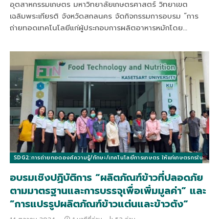
อุตสาหกรรมเกษตร มหาวิทยาลัยเกษตรศาสตร์ วิทยาเขต
เฉลิมพระเกียรติ จังหวัดสกลนคร จัดกิจกรรมการอบรม “การ
ถ่ายทอดเทคโนโลยีแก่ผู้ประกอบการผลิตอาหารหมักโดย…
SDG2:การถ่ายทอดองค์ความรู้/ทักษะ/เทคโนโลยีการเกษตร ให้แก่เกษตรกรในท้องถิ่นแล
อบรมเชิงปฏิบัติการ “ผลิตภัณฑ์ข้าวที่ปลอดภัย
ตามมาตรฐานและการบรรจุเพื่อเพิ่มมูลค่า” และ
”การแปรรูปผลิตภัณฑ์ข้าวแต๋นและข้าวตัง“