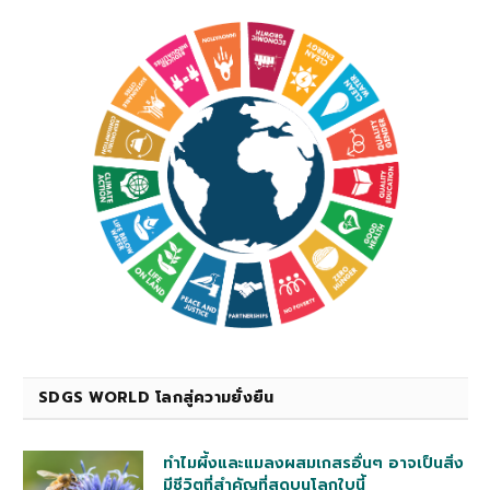
SDGS WORLD โลกสู่ความยั่งยืน
ทำไมผึ้งและแมลงผสมเกสรอื่นๆ อาจเป็นสิ่ง
มีชีวิตที่สำคัญที่สุดบนโลกใบนี้