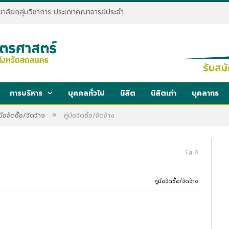
ประกาศรับสมัครพนักงานมหาวิทยาลัยกลุ่มวิชาการ ประเภทคณาจารย์ประจำ คณะทรัพยากรธรรมชาติและอุตสาหกรรมเกษตร สังกัดภาควิชาเกษตรและทรัพยากร
การบริหาร
บุคคลทั่วไป
นิสิต
นิสิตเก่า
บุคลากร
»
่มือจัดซื้อ/จัดจ้าง
คู่มือจัดซื้อ/จัดจ้าง
0
คู่มือจัดซื้อ/จัดจ้าง