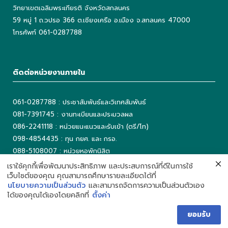
วิทยาเขตเฉลิมพระเกียรติ จังหวัดสกลนคร
59 หมู่ 1 ถ.วปรอ 366 ต.เชียงเครือ อ.เมือง จ.สกลนคร 47000
โทรศัพท์ 061-0287788
ติดต่อหน่วยงานภายใน
061-0287788 : ประชาสัมพันธ์และวิเทศสัมพันธ์
081-7391745 : งานทะเบียนและประมวลผล
086-2241118 : หน่วยแนะแนวและรับเข้า (ตรี/โท)
098-4854435 : ทุน กยศ. และ กรอ.
088-5108007 : หน่วยหอพักนิสิต
042-725042 ต่อ 5503 : งานเทคโนโลยีสารสนเทศ
เราใช้คุกกี้เพื่อพัฒนาประสิทธิภาพ และประสบการณ์ที่ดีในการใช้
เว็บไซต์ของคุณ คุณสามารถศึกษารายละเอียดได้ที่
042-725093 : ห้องสมุด
นโยบายความเป็นส่วนตัว
และสามารถจัดการความเป็นส่วนตัวเอง
ได้ของคุณได้เองโดยคลิกที่
ตั้งค่า
ยอมรับ