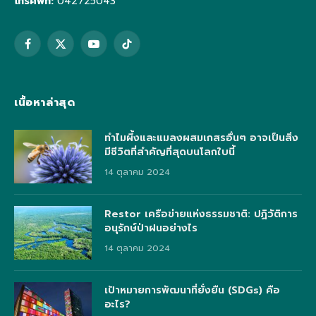
โทรศัพท์:
042725043
Facebook
X
YouTube
TikTok
(Twitter)
เนื้อหาล่าสุด
ทำไมผึ้งและแมลงผสมเกสรอื่นๆ อาจเป็นสิ่ง
มีชีวิตที่สำคัญที่สุดบนโลกใบนี้
14 ตุลาคม 2024
Restor เครือข่ายแห่งธรรมชาติ: ปฏิวัติการ
อนุรักษ์ป่าฝนอย่างไร
14 ตุลาคม 2024
เป้าหมายการพัฒนาที่ยั่งยืน (SDGs) คือ
อะไร?