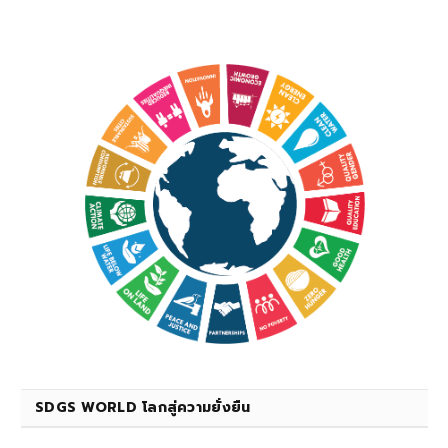
SDGS WORLD โลกสู่ความยั่งยืน