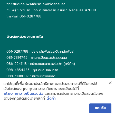
วิทยาเขตเฉลิมพระเกียรติ จังหวัดสกลนคร
59 หมู่ 1 ถ.วปรอ 366 ต.เชียงเครือ อ.เมือง จ.สกลนคร 47000
โทรศัพท์ 061-0287788
ติดต่อหน่วยงานภายใน
061-0287788 : ประชาสัมพันธ์และวิเทศสัมพันธ์
081-7391745 : งานทะเบียนและประมวลผล
086-2241118 : หน่วยแนะแนวและรับเข้า (ตรี/โท)
098-4854435 : ทุน กยศ. และ กรอ.
088-5108007 : หน่วยหอพักนิสิต
042-725042 ต่อ 5503 : งานเทคโนโลยีสารสนเทศ
เราใช้คุกกี้เพื่อพัฒนาประสิทธิภาพ และประสบการณ์ที่ดีในการใช้
เว็บไซต์ของคุณ คุณสามารถศึกษารายละเอียดได้ที่
042-725093 : ห้องสมุด
นโยบายความเป็นส่วนตัว
และสามารถจัดการความเป็นส่วนตัวเอง
ได้ของคุณได้เองโดยคลิกที่
ตั้งค่า
ยอมรับ