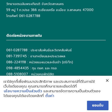
วิทยาเขตเฉลิมพระเกียรติ จังหวัดสกลนคร
59 หมู่ 1 ถ.วปรอ 366 ต.เชียงเครือ อ.เมือง จ.สกลนคร 47000
โทรศัพท์ 061-0287788
ติดต่อหน่วยงานภายใน
061-0287788 : ประชาสัมพันธ์และวิเทศสัมพันธ์
081-7391745 : งานทะเบียนและประมวลผล
086-2241118 : หน่วยแนะแนวและรับเข้า (ตรี/โท)
098-4854435 : ทุน กยศ. และ กรอ.
088-5108007 : หน่วยหอพักนิสิต
042-725042 ต่อ 5503 : งานเทคโนโลยีสารสนเทศ
เราใช้คุกกี้เพื่อพัฒนาประสิทธิภาพ และประสบการณ์ที่ดีในการใช้
เว็บไซต์ของคุณ คุณสามารถศึกษารายละเอียดได้ที่
042-725093 : ห้องสมุด
นโยบายความเป็นส่วนตัว
และสามารถจัดการความเป็นส่วนตัวเอง
ได้ของคุณได้เองโดยคลิกที่
ตั้งค่า
ยอมรับ