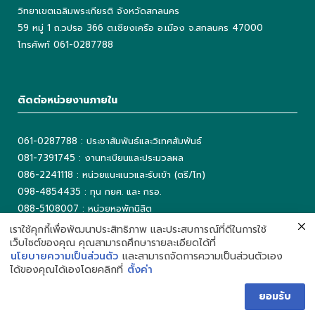
วิทยาเขตเฉลิมพระเกียรติ จังหวัดสกลนคร
59 หมู่ 1 ถ.วปรอ 366 ต.เชียงเครือ อ.เมือง จ.สกลนคร 47000
โทรศัพท์ 061-0287788
ติดต่อหน่วยงานภายใน
061-0287788 : ประชาสัมพันธ์และวิเทศสัมพันธ์
081-7391745 : งานทะเบียนและประมวลผล
086-2241118 : หน่วยแนะแนวและรับเข้า (ตรี/โท)
098-4854435 : ทุน กยศ. และ กรอ.
088-5108007 : หน่วยหอพักนิสิต
042-725042 ต่อ 5503 : งานเทคโนโลยีสารสนเทศ
เราใช้คุกกี้เพื่อพัฒนาประสิทธิภาพ และประสบการณ์ที่ดีในการใช้
เว็บไซต์ของคุณ คุณสามารถศึกษารายละเอียดได้ที่
042-725093 : ห้องสมุด
นโยบายความเป็นส่วนตัว
และสามารถจัดการความเป็นส่วนตัวเอง
ได้ของคุณได้เองโดยคลิกที่
ตั้งค่า
ยอมรับ