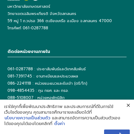
มหาวิทยาลัยเกษตรศาสตร์
วิทยาเขตเฉลิมพระเกียรติ จังหวัดสกลนคร
59 หมู่ 1 ถ.วปรอ 366 ต.เชียงเครือ อ.เมือง จ.สกลนคร 47000
โทรศัพท์ 061-0287788
ติดต่อหน่วยงานภายใน
061-0287788 : ประชาสัมพันธ์และวิเทศสัมพันธ์
081-7391745 : งานทะเบียนและประมวลผล
086-2241118 : หน่วยแนะแนวและรับเข้า (ตรี/โท)
098-4854435 : ทุน กยศ. และ กรอ.
088-5108007 : หน่วยหอพักนิสิต
042-725042 ต่อ 5503 : งานเทคโนโลยีสารสนเทศ
เราใช้คุกกี้เพื่อพัฒนาประสิทธิภาพ และประสบการณ์ที่ดีในการใช้
เว็บไซต์ของคุณ คุณสามารถศึกษารายละเอียดได้ที่
042-725093 : ห้องสมุด
นโยบายความเป็นส่วนตัว
และสามารถจัดการความเป็นส่วนตัวเอง
ได้ของคุณได้เองโดยคลิกที่
ตั้งค่า