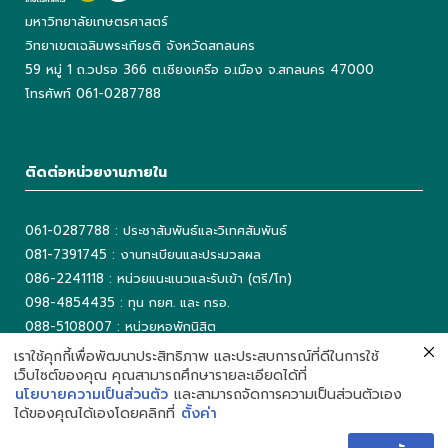
มหาวิทยาลัยเกษตรศาสตร์
วิทยาเขตเฉลิมพระเกียรติ จังหวัดสกลนคร
59 หมู่ 1 ถ.วปรอ 366 ต.เชียงเครือ อ.เมือง จ.สกลนคร 47000
โทรศัพท์ 061-0287788
ติดต่อหน่วยงานภายใน
061-0287788 : ประชาสัมพันธ์และวิเทศสัมพันธ์
081-7391745 : งานทะเบียนและประมวลผล
086-2241118 : หน่วยแนะแนวและรับเข้า (ตรี/โท)
098-4854435 : ทุน กยศ. และ กรอ.
088-5108007 : หน่วยหอพักนิสิต
042-725042 ต่อ 5503 : งานเทคโนโลยีสารสนเทศ
เราใช้คุกกี้เพื่อพัฒนาประสิทธิภาพ และประสบการณ์ที่ดีในการใช้
เว็บไซต์ของคุณ คุณสามารถศึกษารายละเอียดได้ที่
042-725093 : ห้องสมุด
นโยบายความเป็นส่วนตัว
และสามารถจัดการความเป็นส่วนตัวเอง
ได้ของคุณได้เองโดยคลิกที่
ตั้งค่า