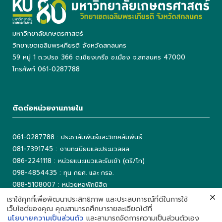
มหาวิทยาลัยเกษตรศาสตร์
วิทยาเขตเฉลิมพระเกียรติ จังหวัดสกลนคร
59 หมู่ 1 ถ.วปรอ 366 ต.เชียงเครือ อ.เมือง จ.สกลนคร 47000
โทรศัพท์ 061-0287788
ติดต่อหน่วยงานภายใน
061-0287788 : ประชาสัมพันธ์และวิเทศสัมพันธ์
081-7391745 : งานทะเบียนและประมวลผล
086-2241118 : หน่วยแนะแนวและรับเข้า (ตรี/โท)
098-4854435 : ทุน กยศ. และ กรอ.
088-5108007 : หน่วยหอพักนิสิต
042-725042 ต่อ 5503 : งานเทคโนโลยีสารสนเทศ
เราใช้คุกกี้เพื่อพัฒนาประสิทธิภาพ และประสบการณ์ที่ดีในการใช้
เว็บไซต์ของคุณ คุณสามารถศึกษารายละเอียดได้ที่
042-725093 : ห้องสมุด
นโยบายความเป็นส่วนตัว
และสามารถจัดการความเป็นส่วนตัวเอง