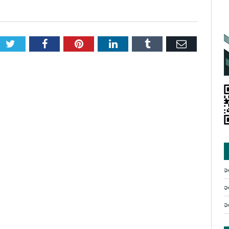
Twitter
Facebook
Pinterest
LinkedIn
Tumblr
Email
จ
จ
จ