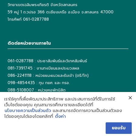
วิทยาเขตเฉลิมพระเกียรติ จังหวัดสกลนคร
59 หมู่ 1 ถ.วปรอ 366 ต.เชียงเครือ อ.เมือง จ.สกลนคร 47000
โทรศัพท์ 061-0287788
ติดต่อหน่วยงานภายใน
061-0287788 : ประชาสัมพันธ์และวิเทศสัมพันธ์
081-7391745 : งานทะเบียนและประมวลผล
086-2241118 : หน่วยแนะแนวและรับเข้า (ตรี/โท)
098-4854435 : ทุน กยศ. และ กรอ.
088-5108007 : หน่วยหอพักนิสิต
042-725042 ต่อ 5503 : งานเทคโนโลยีสารสนเทศ
เราใช้คุกกี้เพื่อพัฒนาประสิทธิภาพ และประสบการณ์ที่ดีในการใช้
เว็บไซต์ของคุณ คุณสามารถศึกษารายละเอียดได้ที่
042-725093 : ห้องสมุด
นโยบายความเป็นส่วนตัว
และสามารถจัดการความเป็นส่วนตัวเอง
ได้ของคุณได้เองโดยคลิกที่
ตั้งค่า
ยอมรับ