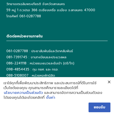
วิทยาเขตเฉลิมพระเกียรติ จังหวัดสกลนคร
59 หมู่ 1 ถ.วปรอ 366 ต.เชียงเครือ อ.เมือง จ.สกลนคร 47000
โทรศัพท์ 061-0287788
ติดต่อหน่วยงานภายใน
061-0287788 : ประชาสัมพันธ์และวิเทศสัมพันธ์
081-7391745 : งานทะเบียนและประมวลผล
086-2241118 : หน่วยแนะแนวและรับเข้า (ตรี/โท)
098-4854435 : ทุน กยศ. และ กรอ.
088-5108007 : หน่วยหอพักนิสิต
042-725042 ต่อ 5503 : งานเทคโนโลยีสารสนเทศ
เราใช้คุกกี้เพื่อพัฒนาประสิทธิภาพ และประสบการณ์ที่ดีในการใช้
เว็บไซต์ของคุณ คุณสามารถศึกษารายละเอียดได้ที่
042-725093 : ห้องสมุด
นโยบายความเป็นส่วนตัว
และสามารถจัดการความเป็นส่วนตัวเอง
ได้ของคุณได้เองโดยคลิกที่
ตั้งค่า
ยอมรับ