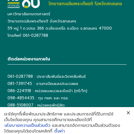
มหาวิทยาลัยเกษตรศาสตร์
วิทยาเขตเฉลิมพระเกียรติ จังหวัดสกลนคร
59 หมู่ 1 ถ.วปรอ 366 ต.เชียงเครือ อ.เมือง จ.สกลนคร 47000
โทรศัพท์ 061-0287788
ติดต่อหน่วยงานภายใน
061-0287788 : ประชาสัมพันธ์และวิเทศสัมพันธ์
081-7391745 : งานทะเบียนและประมวลผล
086-2241118 : หน่วยแนะแนวและรับเข้า (ตรี/โท)
098-4854435 : ทุน กยศ. และ กรอ.
088-5108007 : หน่วยหอพักนิสิต
042-725042 ต่อ 5503 : งานเทคโนโลยีสารสนเทศ
เราใช้คุกกี้เพื่อพัฒนาประสิทธิภาพ และประสบการณ์ที่ดีในการใช้
เว็บไซต์ของคุณ คุณสามารถศึกษารายละเอียดได้ที่
042-725093 : ห้องสมุด
นโยบายความเป็นส่วนตัว
และสามารถจัดการความเป็นส่วนตัวเอง
ได้ของคุณได้เองโดยคลิกที่
ตั้งค่า