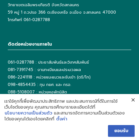
วิทยาเขตเฉลิมพระเกียรติ จังหวัดสกลนคร
59 หมู่ 1 ถ.วปรอ 366 ต.เชียงเครือ อ.เมือง จ.สกลนคร 47000
โทรศัพท์ 061-0287788
ติดต่อหน่วยงานภายใน
061-0287788 : ประชาสัมพันธ์และวิเทศสัมพันธ์
081-7391745 : งานทะเบียนและประมวลผล
086-2241118 : หน่วยแนะแนวและรับเข้า (ตรี/โท)
098-4854435 : ทุน กยศ. และ กรอ.
088-5108007 : หน่วยหอพักนิสิต
042-725042 ต่อ 5503 : งานเทคโนโลยีสารสนเทศ
เราใช้คุกกี้เพื่อพัฒนาประสิทธิภาพ และประสบการณ์ที่ดีในการใช้
เว็บไซต์ของคุณ คุณสามารถศึกษารายละเอียดได้ที่
042-725093 : ห้องสมุด
นโยบายความเป็นส่วนตัว
และสามารถจัดการความเป็นส่วนตัวเอง
ได้ของคุณได้เองโดยคลิกที่
ตั้งค่า
ยอมรับ