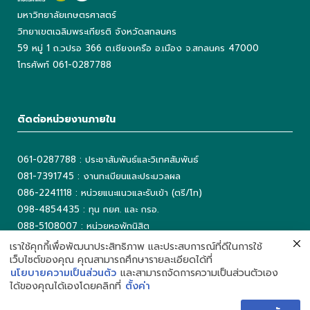
มหาวิทยาลัยเกษตรศาสตร์
วิทยาเขตเฉลิมพระเกียรติ จังหวัดสกลนคร
59 หมู่ 1 ถ.วปรอ 366 ต.เชียงเครือ อ.เมือง จ.สกลนคร 47000
โทรศัพท์ 061-0287788
ติดต่อหน่วยงานภายใน
061-0287788 : ประชาสัมพันธ์และวิเทศสัมพันธ์
081-7391745 : งานทะเบียนและประมวลผล
086-2241118 : หน่วยแนะแนวและรับเข้า (ตรี/โท)
098-4854435 : ทุน กยศ. และ กรอ.
088-5108007 : หน่วยหอพักนิสิต
042-725042 ต่อ 5503 : งานเทคโนโลยีสารสนเทศ
เราใช้คุกกี้เพื่อพัฒนาประสิทธิภาพ และประสบการณ์ที่ดีในการใช้
เว็บไซต์ของคุณ คุณสามารถศึกษารายละเอียดได้ที่
042-725093 : ห้องสมุด
นโยบายความเป็นส่วนตัว
และสามารถจัดการความเป็นส่วนตัวเอง
ได้ของคุณได้เองโดยคลิกที่
ตั้งค่า