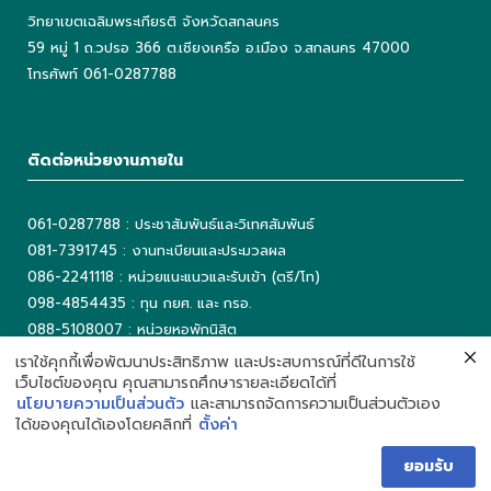
วิทยาเขตเฉลิมพระเกียรติ จังหวัดสกลนคร
59 หมู่ 1 ถ.วปรอ 366 ต.เชียงเครือ อ.เมือง จ.สกลนคร 47000
โทรศัพท์ 061-0287788
ติดต่อหน่วยงานภายใน
061-0287788 : ประชาสัมพันธ์และวิเทศสัมพันธ์
081-7391745 : งานทะเบียนและประมวลผล
086-2241118 : หน่วยแนะแนวและรับเข้า (ตรี/โท)
098-4854435 : ทุน กยศ. และ กรอ.
088-5108007 : หน่วยหอพักนิสิต
042-725042 ต่อ 5503 : งานเทคโนโลยีสารสนเทศ
เราใช้คุกกี้เพื่อพัฒนาประสิทธิภาพ และประสบการณ์ที่ดีในการใช้
เว็บไซต์ของคุณ คุณสามารถศึกษารายละเอียดได้ที่
042-725093 : ห้องสมุด
นโยบายความเป็นส่วนตัว
และสามารถจัดการความเป็นส่วนตัวเอง
ได้ของคุณได้เองโดยคลิกที่
ตั้งค่า
ยอมรับ