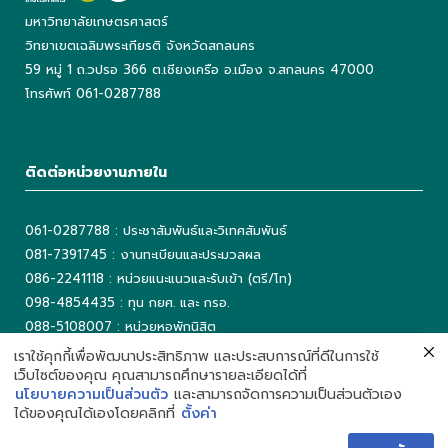
มหาวิทยาลัยเกษตรศาสตร์
วิทยาเขตเฉลิมพระเกียรติ จังหวัดสกลนคร
59 หมู่ 1 ถ.วปรอ 366 ต.เชียงเครือ อ.เมือง จ.สกลนคร 47000
โทรศัพท์ 061-0287788
ติดต่อหน่วยงานภายใน
061-0287788 : ประชาสัมพันธ์และวิเทศสัมพันธ์
081-7391745 : งานทะเบียนและประมวลผล
086-2241118 : หน่วยแนะแนวและรับเข้า (ตรี/โท)
098-4854435 : ทุน กยศ. และ กรอ.
088-5108007 : หน่วยหอพักนิสิต
042-725042 ต่อ 5503 : งานเทคโนโลยีสารสนเทศ
เราใช้คุกกี้เพื่อพัฒนาประสิทธิภาพ และประสบการณ์ที่ดีในการใช้
เว็บไซต์ของคุณ คุณสามารถศึกษารายละเอียดได้ที่
042-725093 : ห้องสมุด
นโยบายความเป็นส่วนตัว
และสามารถจัดการความเป็นส่วนตัวเอง
ได้ของคุณได้เองโดยคลิกที่
ตั้งค่า