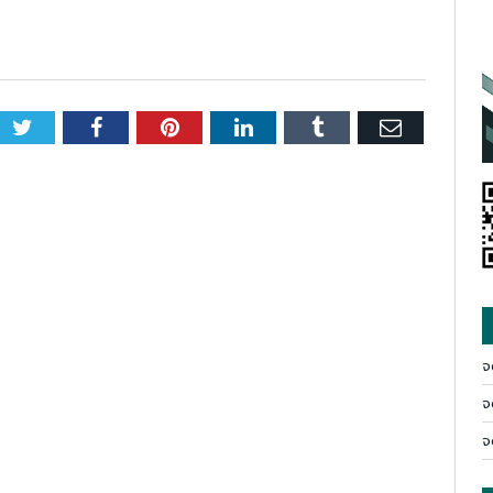
Twitter
Facebook
Pinterest
LinkedIn
Tumblr
Email
จ
จ
จ