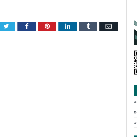
Twitter
Facebook
Pinterest
LinkedIn
Tumblr
Email
จ
จ
จ